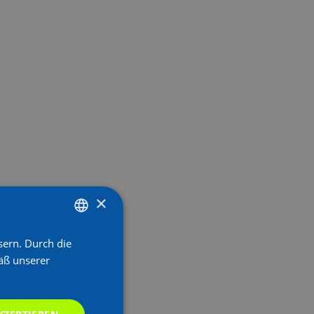
×
sern. Durch die
GERMAN
äß unserer
GERMAN