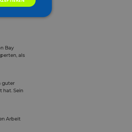
KZEPTIEREN
on Bay
perten, als
n guter
 hat. Sein
en Arbeit