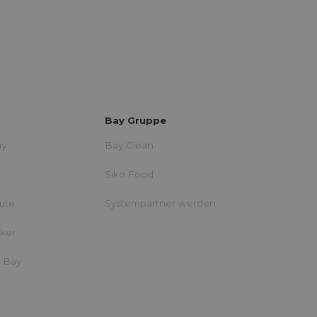
Bay Gruppe
ay
Bay Clean
r
Siko Food
eute
Systempartner werden
iker
i Bay