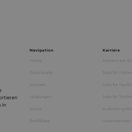
Navigation
Karriere
Home
Karriere bei B
Downloads
Jobs für Fahre
Kontakt
Jobs für Kaufl
e
Leistungen
Jobs für Techn
ortieren
 in
News
Ausbildung be
Zertifikate
Unternehmen