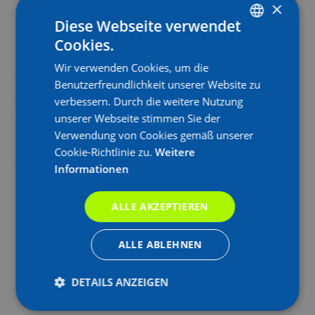
×
Diese Webseite verwendet
+49 7151 5002 10
1
Cookies.
GERMAN
+49 7151 5002 119
4
Wir verwenden Cookies, um die
GERMAN
info@bay-logistik.de
6
Benutzerfreundlichkeit unserer Website zu
LinkedIn
q
verbessern. Durch die weitere Nutzung
unserer Webseite stimmen Sie der
Instagram
e
Verwendung von Cookies gemäß unserer
YouTube
w
Cookie-Richtlinie zu.
Weitere
Facebook
r
Informationen
Xing
z
ALLE AKZEPTIEREN
Sie haben eine Frage zu unseren Produkten,
ALLE ABLEHNEN
unseren Services oder anderen Themen rund um
die Logistik? Treten Sie mit uns in Kontakt; wir
DETAILS ANZEIGEN
helfen Ihnen kompetent weiter.