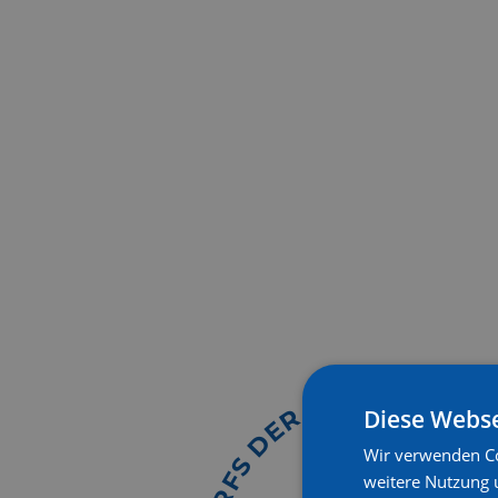
G
U
I
N
N
I
G
E
R
R
Diese Webse
E
D
Wir verwenden Co
S
F
weitere Nutzung 