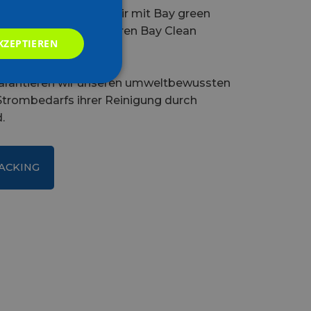
ahrzeugen, starten wir mit Bay green
grüner Energie an unseren Bay Clean
KZEPTIEREN
 garantieren wir unseren umweltbewussten
Strombedarfs ihrer Reinigung durch
.
ACKING