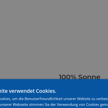
100% Sonne
Bay
green log
D
U
ite verwendet Cookies.
R
Es ist für uns sehr wich
C
okies, um die Benutzerfreundlichkeit unserer Website zu verbes
H
einzunehmen. Neben uns
unserer Webseite stimmen Sie der Verwendung von Cookies gem
S
Mikroplastik in der Umw