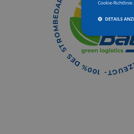
R
Cookie-Richtlinie 
A
D
E
DETAILS ANZ
B
M
O
R
T
S
S
E
D
%
E
0
U
0
G
1
T
-