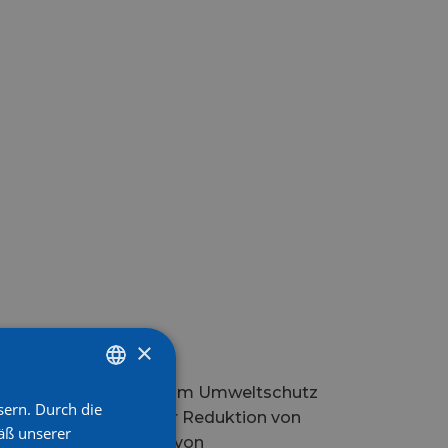
istics
×
tig eine Vorbildfunktion im Umweltschutz
sern. Durch die
GERMAN
eren Programmen zur Reduktion von
äß unserer
elt und zur Förderung von
GERMAN