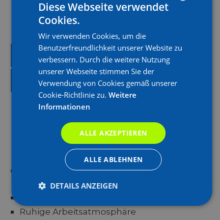
Diese Webseite verwendet
Tagesgeschäft beteiligt, egal ob als Verkäufer,
Cookies.
Fahrer oder Techniker. Bewirb dich jetzt bei Bay!
GERMAN
Wir verwenden Cookies, um die
GERMAN
Benutzerfreundlichkeit unserer Website zu
EXPRESS BEWERBUNG
verbessern. Durch die weitere Nutzung
unserer Webseite stimmen Sie der
MEHR ERFAHREN
Verwendung von Cookies gemäß unserer
Cookie-Richtlinie zu.
Weitere
Informationen
ALLE AKZEPTIEREN
Der Bay Standard
ALLE ABLEHNEN
Gutes und modernes Equipment im
Büro und LKW
DETAILS ANZEIGEN
Klimatisiertes modernes Büro
Ruhige Arbeitsatmosphäre