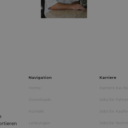
Navigation
Karriere
Home
Karriere bei B
Downloads
Jobs für Fahre
Kontakt
Jobs für Kaufl
e
Leistungen
Jobs für Techn
ortieren