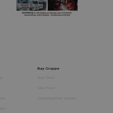
Bay Gruppe
ay
Bay Clean
r
Siko Food
eute
Systempartner werden
iker