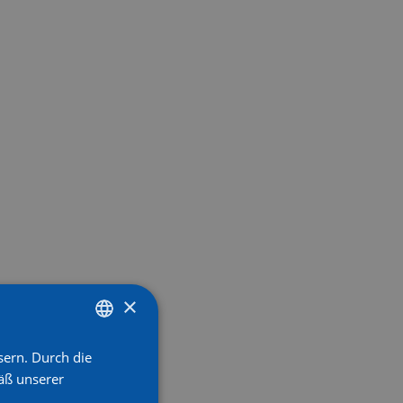
×
sern. Durch die
GERMAN
äß unserer
GERMAN