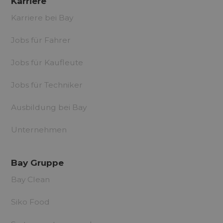
Karriere
Karriere bei Bay
Jobs für Fahrer
Jobs für Kaufleute
Jobs für Techniker
Ausbildung bei Bay
Unternehmen
Bay Gruppe
Bay Clean
Siko Food