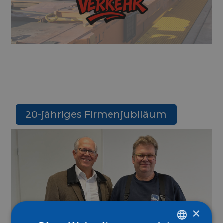
20-jähriges Firmenjubiläum
×