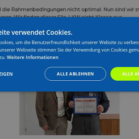
d die Rahmenbedingungen nicht optimal. Nun sind wir s
ren. Wir finden dieser Silo-LKW sieht Klasse aus.
ite verwendet Cookies.
okies, um die Benutzerfreundlichkeit unserer Website zu verbes
unserer Webseite stimmen Sie der Verwendung von Cookies gem
zu.
Weitere Informationen
20-jähriges Firmenjubiläum
EIGEN
ALLE ABLEHNEN
ALLE A