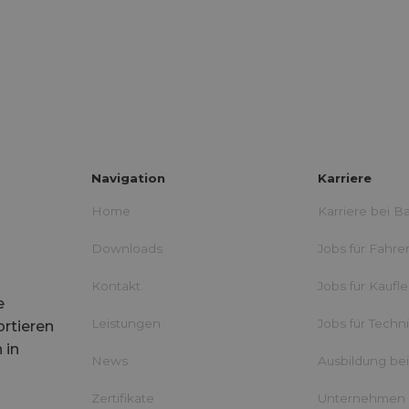
Navigation
Karriere
Home
Karriere bei B
Downloads
Jobs für Fahre
Kontakt
Jobs für Kaufl
e
Leistungen
Jobs für Techn
ortieren
 in
News
Ausbildung be
Zertifikate
Unternehmen