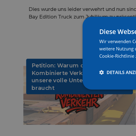
Dies wurde uns leider verwehrt und nun sin
Bay Edition Truck zum Jubiläum zu präsentie
Diese Webse
Wir verwenden Co
weitere Nutzung 
Cookie-Richtlinie 
Petition: Warum der
DETAILS ANZ
Kombinierte Verkehr jetzt
unsere volle Unterstützung
braucht