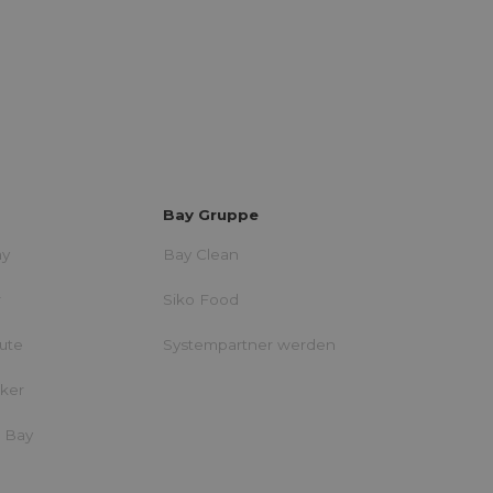
Bay Gruppe
ay
Bay Clean
r
Siko Food
eute
Systempartner werden
iker
i Bay