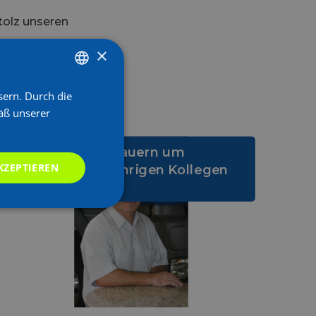
tolz unseren
×
sern. Durch die
GERMAN
äß unserer
GERMAN
Nachruf: Wir trauern um
KZEPTIEREN
unseren langjährigen Kollegen
Jürgen Fritz